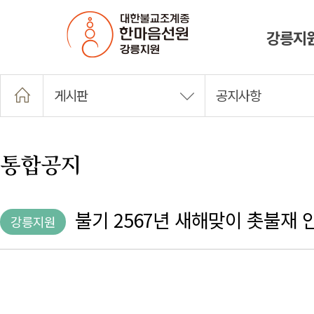
강릉지
게시판
공지사항
통합공지
불기 2567년 새해맞이 촛불재 
강릉지원