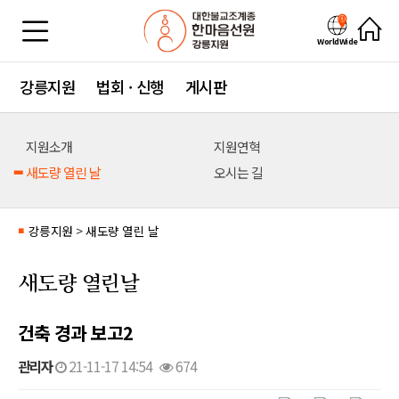
WorldWide
강릉지원
법회 · 신행
게시판
지원소개
지원연혁
새도량 열린 날
오시는 길
강릉지원
>
새도량 열린 날
■
새도량 열린날
건축 경과 보고2
관리자
21-11-17 14:54
674