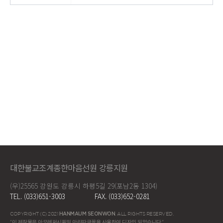
대한불교조계종한마음선원 강릉지원
(우)25565 강원도 강릉시 하평5길 29(포남2동 1304)
TEL. (033)651-3003
FAX. (033)652-0281
COPYRIGHT (C) 2021
HANMAUM SEONWON
. ALL RIGHTS RESERVED.
"이 제작물은 아모레퍼시픽의 아리따글꼴을 사용하여 디자인 되었습니다."