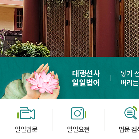
대행선사
낳기 
일일법어
버리는
일일법문
일일요전
법문 검