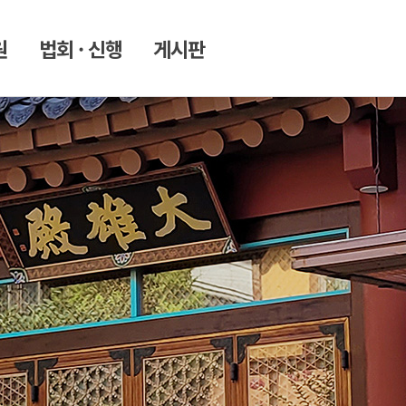
원
법회 · 신행
게시판