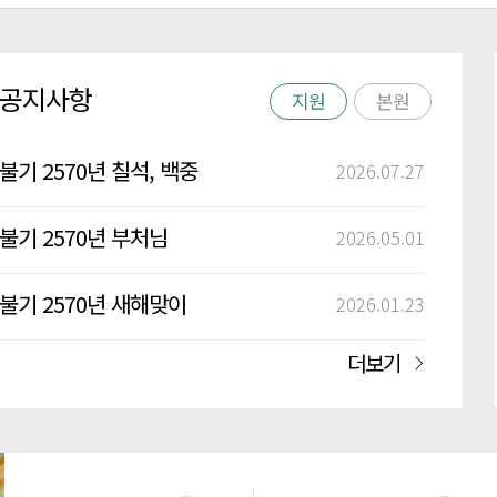
공지사항
지원
본원
불기 2570년 칠석, 백중
2026.07.27
정진법회 안내
불기 2570년 부처님
2026.05.01
오신날 안내
불기 2570년 새해맞이
2026.01.23
촛불재 안내
더보기