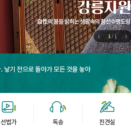
1
/
1
. 낳기 전으로 돌아가 모든 것을 놓아
선법가
독송
친견실