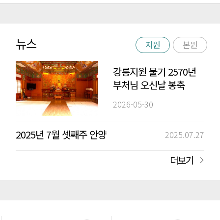
뉴스
지원
본원
강릉지원 불기 2570년
부처님 오신날 봉축
법요식 및 점등식
2026-05-30
2025년 7월 셋째주 안양
2025.07.27
더보기
정기법회 음성공양 -
강릉지원