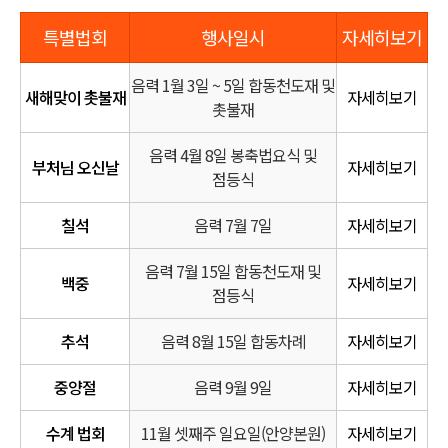
특별법회
행사일시
자세히보기
음력 1월 3일 ~ 5일 합동천도재 및
새해맞이 촛불재
자세히보기
촛불재
음력 4월 8일 봉축법요식 및
부처님 오신날
자세히보기
점등식
칠석
음력 7월 7일
자세히보기
음력 7월 15일 합동천도재 및
백중
자세히보기
점등식
추석
음력 8월 15일 합동차례
자세히보기
중양절
음력 9월 9일
자세히보기
수계 법회
11월 셋째주 일요일(안양본원)
자세히보기