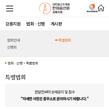
WorldWide
강릉지원
법회 · 신행
게시판
법회안내
특별법회
신행회
법회 · 신행
>
특별법회
■
특별법회
한달전부터 상세공지 및 접수
"자세한 사항은 종무소로 문의하시기 바랍니다."