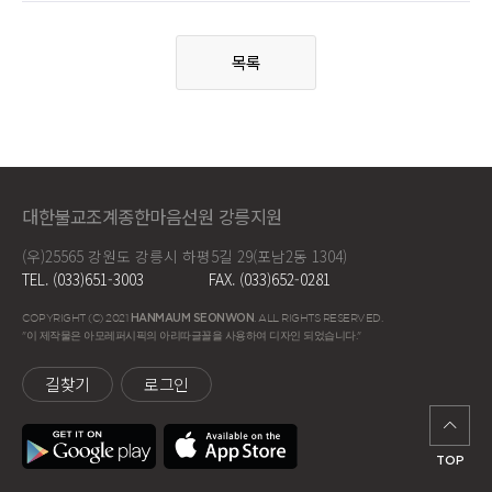
목록
대한불교조계종한마음선원 강릉지원
(우)25565 강원도 강릉시 하평5길 29(포남2동 1304)
TEL. (033)651-3003
FAX. (033)652-0281
COPYRIGHT (C) 2021
HANMAUM SEONWON
. ALL RIGHTS RESERVED.
"이 제작물은 아모레퍼시픽의 아리따글꼴을 사용하여 디자인 되었습니다."
길찾기
로그인
TOP