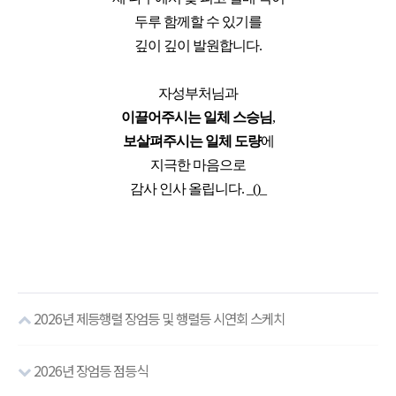
두루 함께할 수 있기를
깊이 깊이 발원합니다.
자성부처님과
이끌어주시는 일체 스승님
,
보살펴주시는 일체 도량
에
지극한 마음으로
감사 인사 올립니다. _()_
2026년 제등행렬 장엄등 및 행렬등 시연회 스케치
2026년 장엄등 점등식