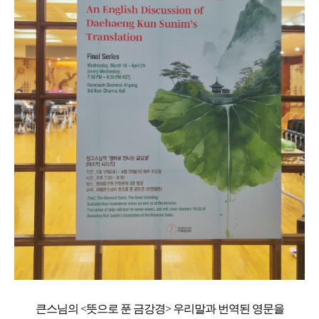
큰스님의 <뜻으로 푼 금강경> 우리말과 번역된 영문을