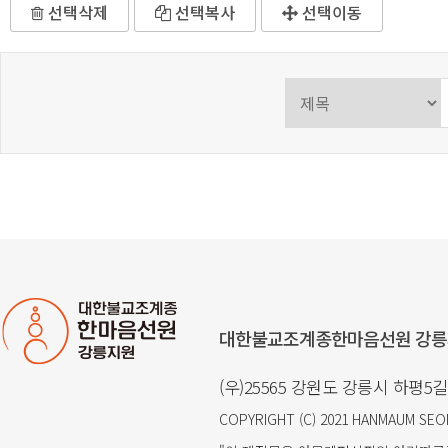
선택삭제
선택복사
선택이동
대한불교조계종한마음선원 강
(우)25565 강원도 강릉시 하평5길 
COPYRIGHT (C) 2021
HANMAUM SE