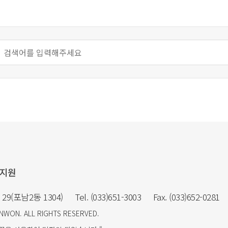
릉지원
29(포남2동 1304)
Tel. (033)651-3003
Fax. (033)652-0281
ONWON
. ALL RIGHTS RESERVED.