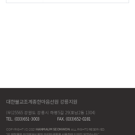
대한불교조계종한마음선원 강릉지원
(우)25565 강원도 강릉시 하평5길 29(포남2동 1304)
TEL. (033)651-3003
FAX. (033)652-0281
COPYRIGHT (C) 2021
HANMAUM SEONWON
. ALL RIGHTS RESERVED.
"이 제작물은 아모레퍼시픽의 아리따글꼴을 사용하여 디자인 되었습니다."